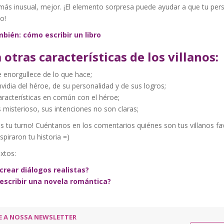
más inusual, mejor. ¡El elemento sorpresa puede ayudar a que tu per
o!
bién: cómo escribir un libro
 otras características de los villanos:
 enorgullece de lo que hace;
vidia del héroe, de su personalidad y de sus logros;
racterísticas en común con el héroe;
 misterioso, sus intenciones no son claras;
s tu turno! Cuéntanos en los comentarios quiénes son tus villanos fa
piraron tu historia =)
xtos:
rear diálogos realistas?
scribir una novela romántica?
E A NOSSA NEWSLETTER