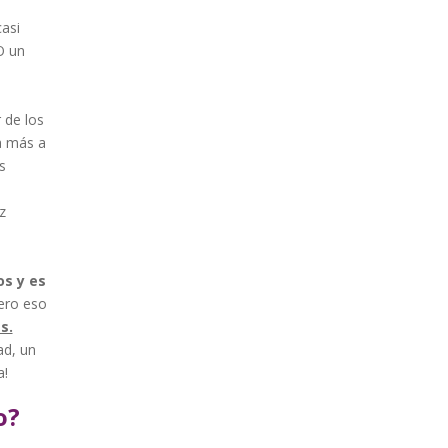
asi
O un
 de los
ca más a
s
z
os y es
ro eso
s.
ad, un
a!
o?
: