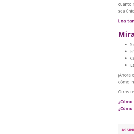
cuanto 
sea únic
Lea tam
Mira
Se
En
Ca
Es
¡Ahora e
cómo ins
Otros te
¿Cómo c
¿Cómo e
ASSIN