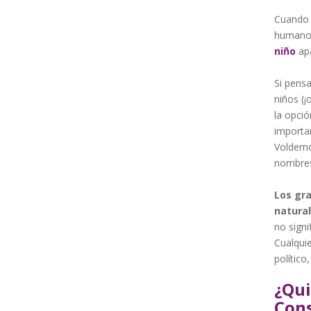
Cuando 
humano 
niño
apa
Si pens
niños (¡
la opció
importan
Voldemo
nombres
Los gra
natural
no signi
Cualquie
político
¿Qui
Cons