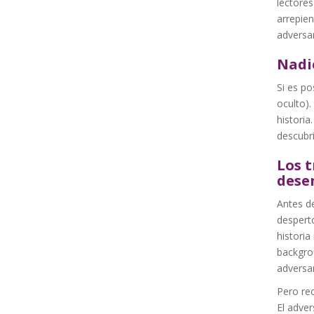
lectores
arrepien
adversa
Nadie
Si es po
oculto).
historia
descubri
Los 
dese
Antes de
despertó
historia
backgrou
adversar
Pero rec
El adver