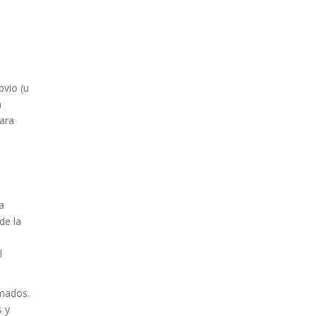
bvio (u
a
ara
a
de la
l
imados.
s y