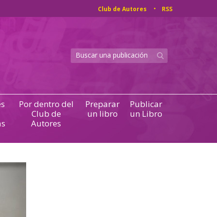
Club de Autores
RSS
s
Por dentro del
Preparar
Publicar
Club de
un libro
un Libro
as
Autores