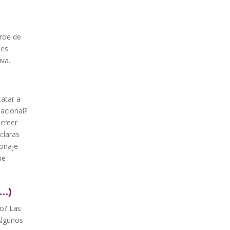
éroe de
 es
iva.
atar a
acional?
creer
claras
sonaje
ue
s…)
io? Las
Algunos