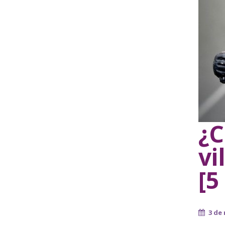
¿C
vi
[5
3 de