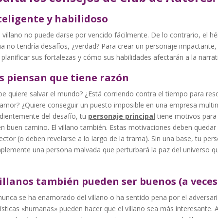
teligente y habilidoso
villano no puede darse por vencido fácilmente. De lo contrario, el h
ria no tendría desafíos, ¿verdad? Para crear un personaje impactante,
 planificar sus fortalezas y cómo sus habilidades afectarán a la narrat
s piensan que tiene razón
e quiere salvar el mundo? ¿Está corriendo contra el tiempo para resc
 amor? ¿Quiere conseguir un puesto imposible en una empresa multin
dientemente del desafío, tu
personaje principal
tiene motivos para 
n buen camino. El villano también. Estas motivaciones deben quedar 
lector (o deben revelarse a lo largo de la trama). Sin una base, tu per
mplemente una persona malvada que perturbará la paz del universo q
.
illanos también pueden ser buenos (a vece
nunca se ha enamorado del villano o ha sentido pena por el adversar
ísticas «humanas» pueden hacer que el villano sea más interesante. 