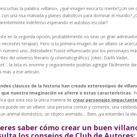
escuchas la palabra «villano», ¿qué imagen evoca tu mente?¿Un ser c
con una risa malvada y planes diabólicos para dominar el mundo? ¿
rentemente indefenso esperando el autobús escolar?
aste en la segunda opción, probablemente no seas un gran admirador
o necesites terapia!). Pero si tu primera imagen de un villano se acer
n número uno, ¡felicidades! Fuiste influenciado por los personajes má
tes del universo literario (y cinematográfico). Joker, Darth Vader,
rt… la lista es enorme y seguramente podrías agregar fácilmente die
 más a ese artículo.
ndes clásicos de la historia han creado estereotipos de villan
 que nuestra imaginación se aferre a estas características.
Pe
fica que esta sea la única manera de
crear personajes impactante
ra puede ser un villano: una persona común y corriente, una celebrid
, un animal doméstico, un objeto animado… Bien, ¡ya entiendes la ide
eres saber cómo crear un buen villan
ulta los consejos de Club de Autores