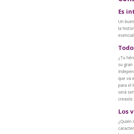
Es in
Un buen 
la histo
esencial
Todo
¿Tu héro
su gran
Indepen
que va e
para el 
será si
creaste
Los v
¿Quién 
caracter