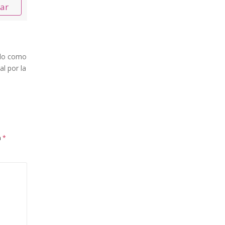
nar
ado como
l por la
m
*