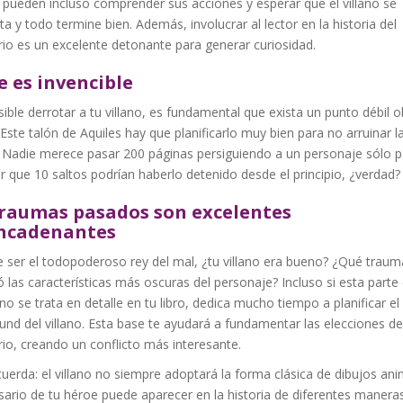
 pueden incluso comprender sus acciones y esperar que el villano se
ta y todo termine bien. Además, involucrar al lector en la historia del
rio es un excelente detonante para generar curiosidad.
 es invencible
sible derrotar a tu villano, es fundamental que exista un punto débil o
 Este talón de Aquiles hay que planificarlo muy bien para no arruinar l
. Nadie merece pasar 200 páginas persiguiendo a un personaje sólo p
r que 10 saltos podrían haberlo detenido desde el principio, ¿verdad?
traumas pasados son excelentes
ncadenantes
 ser el todopoderoso rey del mal, ¿tu villano era bueno? ¿Qué traum
 las características más oscuras del personaje? Incluso si esta parte 
 no se trata en detalle en tu libro, dedica mucho tiempo a planificar el
nd del villano. Esta base te ayudará a fundamentar las elecciones de
io, creando un conflicto más interesante.
uerda: el villano no siempre adoptará la forma clásica de dibujos an
sario de tu héroe puede aparecer en la historia de diferentes manera