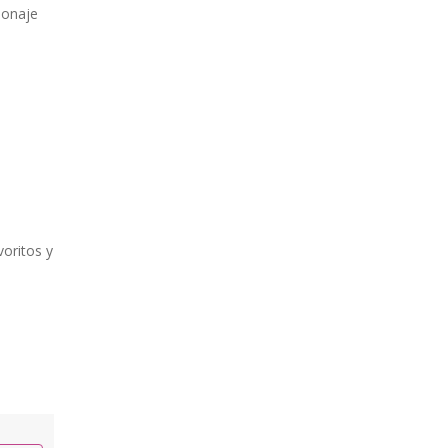
sonaje
voritos y