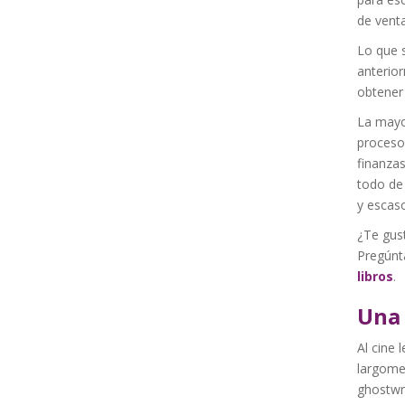
de vent
Lo que s
anterior
obtener
La mayor
proceso 
finanza
todo de
y escas
¿Te gus
Pregúnt
libros
.
Una 
Al cine 
largomet
ghostwr