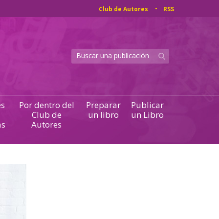
Club de Autores
RSS
s
Por dentro del
Preparar
Publicar
Club de
un libro
un Libro
as
Autores