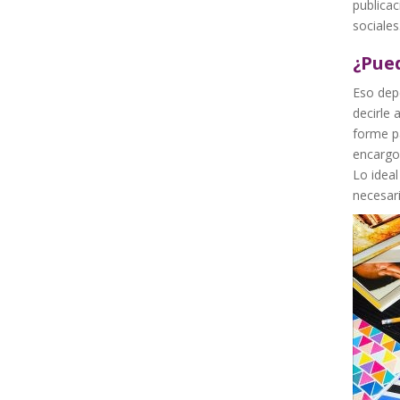
publicac
sociales
¿Pued
Eso depe
decirle 
forme pa
encargo 
Lo ideal
necesari