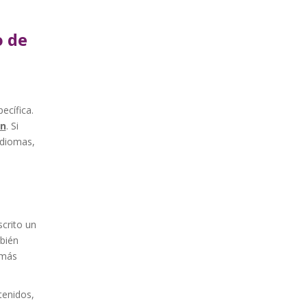
o de
ecífica.
en
. Si
 idiomas,
crito un
mbién
 más
tenidos,