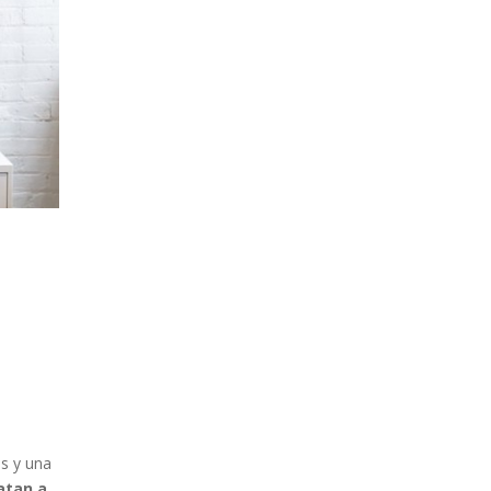
as y una
atan a