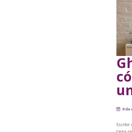
Gh
có
u
9 de
Escribir
tarea se