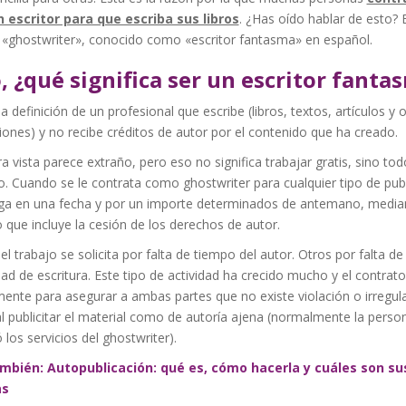
 escritor para que escriba sus libros
. ¿Has oído hablar de esto? E
«ghostwriter», conocido como «escritor fantasma» en español.
, ¿qué significa ser un escritor fanta
la definición de un profesional que escribe (libros, textos, artículos y 
iones) y no recibe créditos de autor por el contenido que ha creado.
a vista parece extraño, pero eso no significa trabajar gratis, sino tod
o. Cuando se le contrata como ghostwriter para cualquier tipo de publ
aga en una fecha y por un importe determinados de antemano, media
 que incluye la cesión de los derechos de autor.
el trabajo se solicita por falta de tiempo del autor. Otros por falta de
dad de escritura. Este tipo de actividad ha crecido mucho y el contrato
ente para asegurar a ambas partes que no existe violación o irregul
l publicitar el material como de autoría ajena (normalmente la perso
 los servicios del ghostwriter).
mbién: Autopublicación: qué es, cómo hacerla y cuáles son su
as