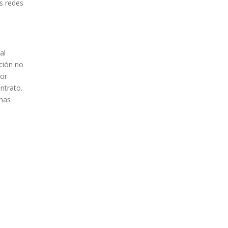
as redes
al
ición no
por
ntrato.
onas