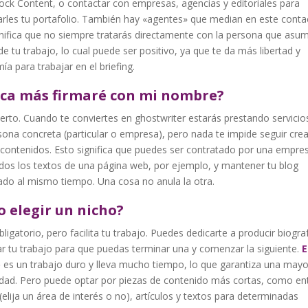
ck Content, o contactar con empresas, agencias y editoriales para
arles tu portafolio. También hay «agentes» que median en este conta
nifica que no siempre tratarás directamente con la persona que asumi
de tu trabajo, lo cual puede ser positivo, ya que te da más libertad y
a para trabajar en el briefing.
ca más firmaré con mi nombre?
erto. Cuando te conviertes en ghostwriter estarás prestando servicio
ona concreta (particular o empresa), pero nada te impide seguir cre
 contenidos. Esto significa que puedes ser contratado por una empre
dos los textos de una página web, por ejemplo, y mantener tu blog
zado al mismo tiempo. Una cosa no anula la otra.
 elegir un nicho?
ligatorio, pero facilita tu trabajo. Puedes dedicarte a producir biograf
r tu trabajo para que puedas terminar una y comenzar la siguiente.
E
o
es un trabajo duro y lleva mucho tiempo, lo que garantiza una mayo
lidad. Pero puede optar por piezas de contenido más cortas, como en
(elija un área de interés o no), artículos y textos para determinadas