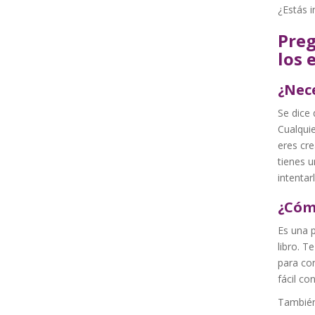
¿Estás i
Preg
los 
¿Nece
Se dice 
Cualqui
eres cre
tienes u
intentar
¿Cóm
Es una p
libro. T
para con
fácil co
También 