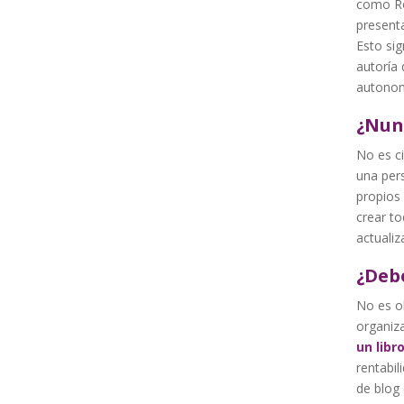
como Ro
present
Esto sig
autoría 
autonomí
¿Nun
No es ci
una pers
propios
crear to
actuali
¿Debo
No es ob
organiza
un libr
rentabi
de blog 