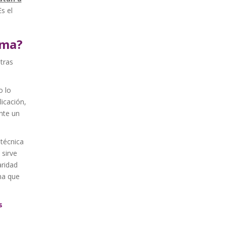
s el
sma?
otras
o lo
icación,
nte un
 técnica
 sirve
aridad
na que
s