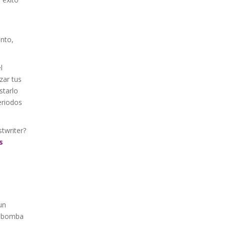
anto,
l
zar tus
starlo
eriodos
twriter?
s
un
e bomba