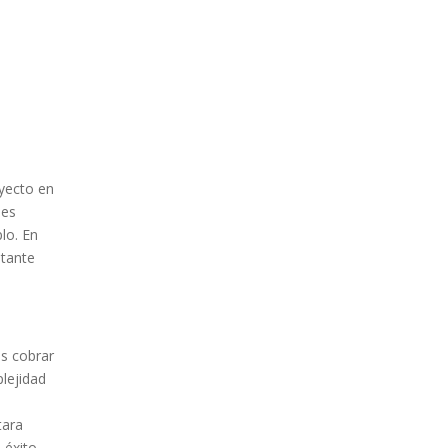
yecto en
des
lo. En
atante
s cobrar
lejidad
tara
 éxito