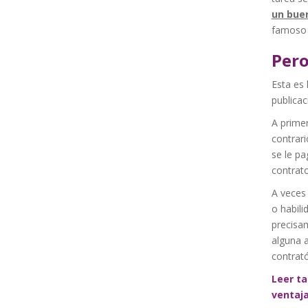
un buen
famoso 
Pero
Esta es 
publicac
A primer
contrari
se le p
contrato
A veces 
o habili
precisam
alguna a
contrató
Leer ta
ventaj