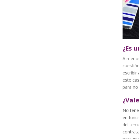
¿Es u
A menos
cuestión
escribir
este cas
para no 
¿Val
No tene
en funci
del tema
contrat
para esc