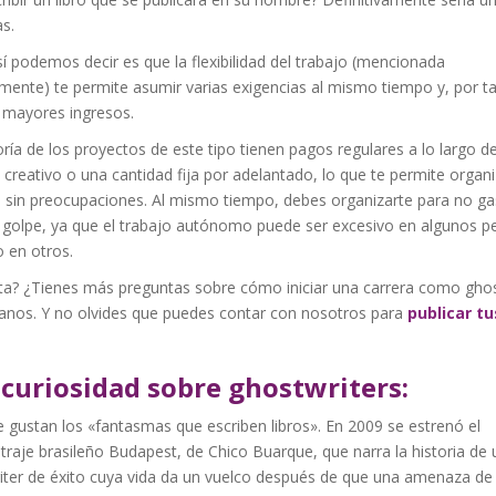
as.
í podemos decir es que la flexibilidad del trabajo (mencionada
mente) te permite asumir varias exigencias al mismo tiempo y, por t
 mayores ingresos.
ía de los proyectos de este tipo tienen pagos regulares a lo largo de
creativo o una cantidad fija por adelantado, lo que te permite organi
s sin preocupaciones. Al mismo tiempo, debes organizarte para no ga
 golpe, ya que el trabajo autónomo puede ser excesivo en algunos p
o en otros.
ta? ¿Tienes más preguntas sobre cómo iniciar una carrera como ghos
anos. Y no olvides que puedes contar con nosotros para
publicar tu
curiosidad sobre ghostwriters:
le gustan los «fantasmas que escriben libros». En 2009 se estrenó el
raje brasileño Budapest, de Chico Buarque, que narra la historia de 
iter de éxito cuya vida da un vuelco después de que una amenaza d