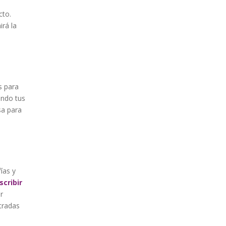
cto.
rá la
s para
ando tus
sa para
ías y
scribir
r
tradas