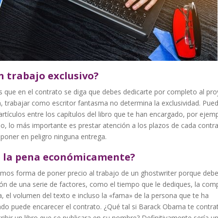
n trabajo exclusivo?
 que en el contrato se diga que debes dedicarte por completo al pro
, trabajar como escritor fantasma no determina la exclusividad. Pue
 artículos entre los capítulos del libro que te han encargado, por ejemp
o, lo más importante es prestar atención a los plazos de cada contr
poner en peligro ninguna entrega.
e la pena económicamente?
mos forma de poner precio al trabajo de un ghostwriter porque debe
ón de una serie de factores, como el tiempo que le dediques, la comp
, el volumen del texto e incluso la «fama» de la persona que te ha
ado puede encarecer el contrato. ¿Qué tal si Barack Obama te contra
ribir un libro que se publicara en su nombre? Definitivamente sería un