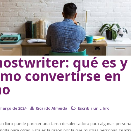
ostwriter: qué es y
mo convertirse en
no
 março de 2024
Ricardo Almeida
Escribir un Libro
 un libro puede parecer una tarea desalentadora para algunas person
ncilla para otras. Esta es la razón por la que muchas personas
contr