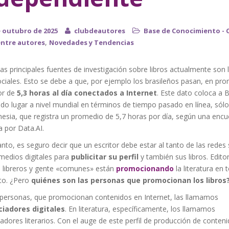
e outubro de 2025
clubdeautores
Base de Conocimiento - 
,
entre autores
Novedades y Tendencias
as principales fuentes de investigación sobre libros actualmente son 
ciales. Esto se debe a que, por ejemplo los brasileños pasan, en pro
or de
5,3 horas al día conectados a Internet
. Este dato coloca a B
do lugar a nivel mundial en términos de tiempo pasado en línea, sólo
esia, que registra un promedio de 5,7 horas por día, según una encu
a por Data.AI.
anto, es seguro decir que un escritor debe estar al tanto de las redes 
medios digitales para
publicitar su perfil
y también sus libros. Editor
s, libreros y gente «comunes» están
promocionando
la literatura en 
o. ¿Pero
quiénes son las personas que promocionan los libros
 personas, que promocionan contenidos en Internet, las llamamos
ciadores digitales
. En literatura, específicamente, los llamamos
iadores literarios. Con el auge de este perfil de producción de conteni