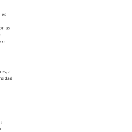
 es
or las
o
o o
es, al
rsidad
os
n