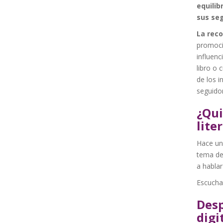
equilib
sus se
La reco
promoció
influen
libro o 
de los i
seguido
¿Qui
lite
Hace un
tema del
a hablar
Escucha 
Desp
digi