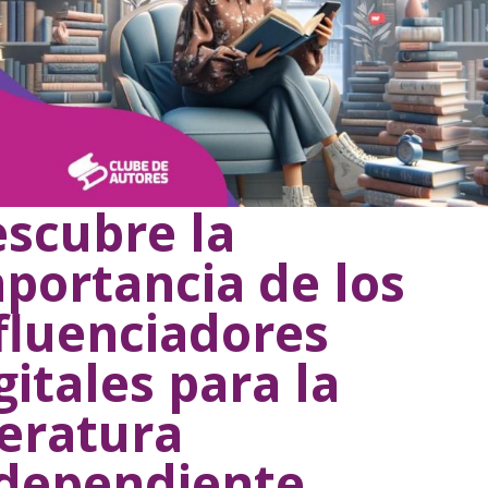
scubre la
portancia de los
fluenciadores
gitales para la
teratura
dependiente