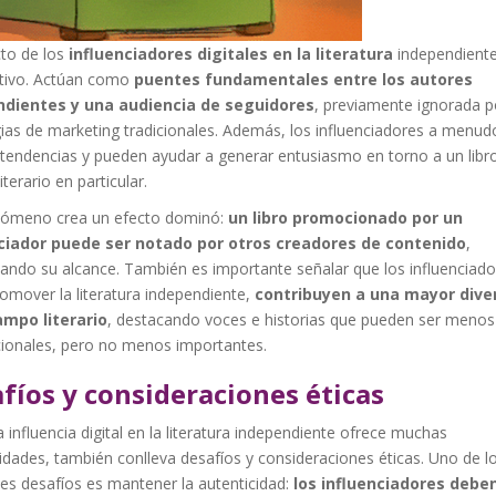
cto de los
influenciadores digitales en la literatura
independiente
cativo. Actúan como
puentes fundamentales entre los autores
ndientes y una audiencia de seguidores
, previamente ignorada p
ias de marketing tradicionales. Además, los influenciadores a menud
tendencias y pueden ayudar a generar entusiasmo en torno a un libr
iterario en particular.
nómeno crea un efecto dominó:
un libro promocionado por un
ciador puede ser notado por otros creadores de contenido
,
cando su alcance. También es importante señalar que los influenciador
romover la literatura independiente,
contribuyen a una mayor dive
ampo literario
, destacando voces e historias que pueden ser menos
ionales, pero no menos importantes.
fíos y consideraciones éticas
la influencia digital en la literatura independiente ofrece muchas
dades, también conlleva desafíos y consideraciones éticas. Uno de l
les desafíos es mantener la autenticidad:
los influenciadores debe