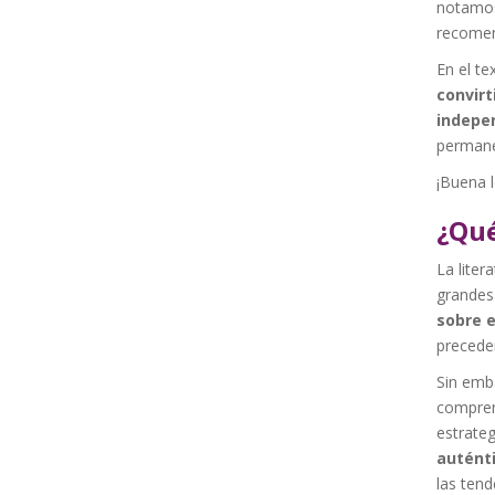
notamos
recomend
En el t
convirt
indepe
permane
¡Buena l
¿Qué
La liter
grandes 
sobre 
precede
Sin emb
comprend
estrateg
auténti
las tend