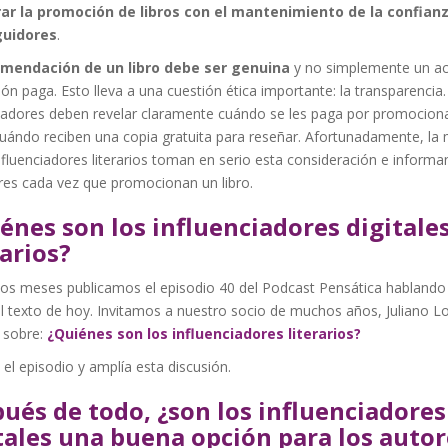
rar la promoción de libros con el mantenimiento de la confian
guidores
.
mendación de un libro debe ser genuina
y no simplemente un ac
n paga. Esto lleva a una cuestión ética importante: la transparencia.
ciadores deben revelar claramente cuándo se les paga por promocion
cuándo reciben una copia gratuita para reseñar. Afortunadamente, la
nfluenciadores literarios toman en serio esta consideración e informa
res cada vez que promocionan un libro.
énes son los influenciadores digitale
rarios?
os meses publicamos el episodio 40 del Podcast Pensática hablando 
 texto de hoy. Invitamos a nuestro socio de muchos años, Juliano Lo
 sobre:
¿Quiénes son los influenciadores literarios?
el episodio y amplía esta discusión.
ués de todo, ¿son los influenciadores
tales una buena opción para los autor