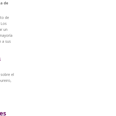
za de
to de
 Los
ar un
 mayoría
n a sus
s
sobre el
ureiro,
es