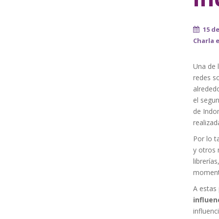
15 d
Charla 
Una de l
redes so
alreded
el segun
de Indon
realizad
Por lo t
y otros 
librería
moment
A estas
influen
influenc