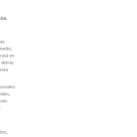
,
CDA
las
medio,
rasil en
 detrás
esta
sociales
iales,
todo
?
dos,