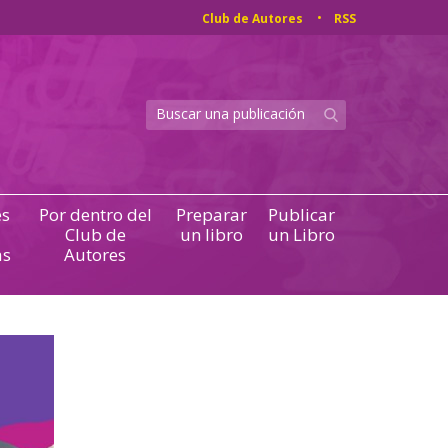
Club de Autores
RSS
s
Por dentro del
Preparar
Publicar
Club de
un libro
un Libro
as
Autores