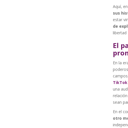
Aquí, e
sus his
estar vi
de exp
libertad 
El p
prom
En la er
podero
campos, 
TikTok
una audi
relació
sean pa
En el co
otro m
independ