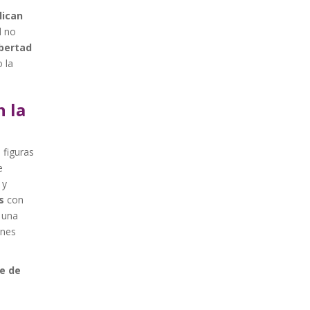
lican
l no
ibertad
 la
n la
 figuras
e
 y
s
con
 una
ones
e de