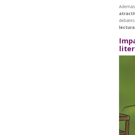
Además 
atracti
debates
lectura
Impa
lite