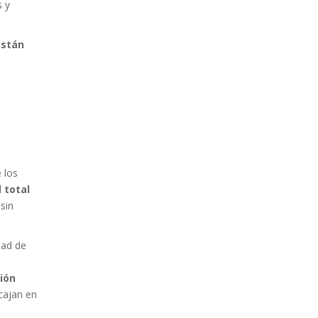
 y
están
 los
 total
 sin
dad de
ión
cajan en