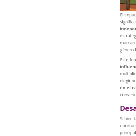
El impa
signifi
indepe
estrateg
marcan 
género l
Este fe
influen
multipli
elegir p
en el c
convenc
Desa
Si bien 
oportuni
principa