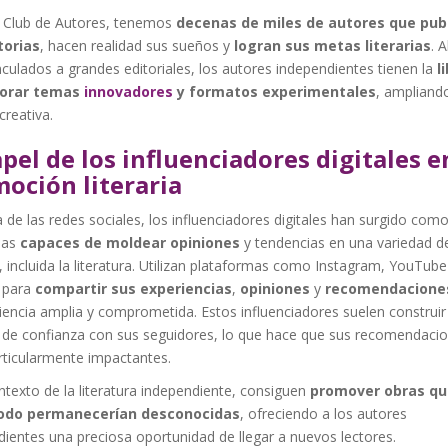
n Club de Autores, tenemos
decenas de miles de autores que pub
torias
, hacen realidad sus sueños y
logran sus metas literarias
. A
nculados a grandes editoriales, los autores independientes tienen la
l
lorar temas
innovadores
y formatos experimentales
, ampliando
creativa.
apel de los influenciadores digitales e
oción literaria
a de las redes sociales, los influenciadores digitales han surgido como
sas
capaces de moldear opiniones
y tendencias en una variedad d
incluida la literatura. Utilizan plataformas como Instagram, YouTube
para
compartir sus experiencias
,
opiniones
y
recomendacione
encia amplia y comprometida. Estos influenciadores suelen construir
n de confianza con sus seguidores, lo que hace que sus recomendaci
rticularmente impactantes.
ntexto de la literatura independiente, consiguen
promover obras qu
odo permanecerían desconocidas
, ofreciendo a los autores
ientes una preciosa oportunidad de llegar a nuevos lectores.