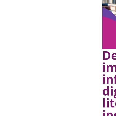
De
im
in
di
li
in