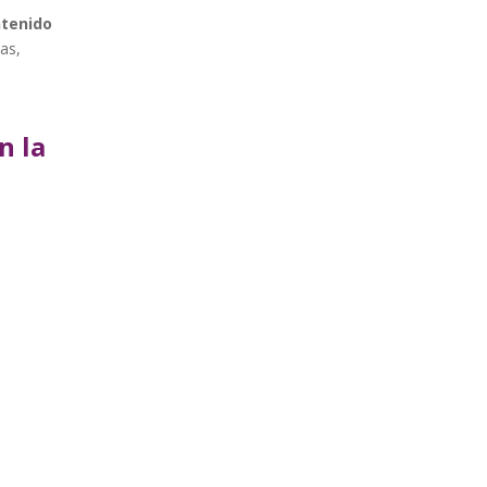
ntenido
as,
n la