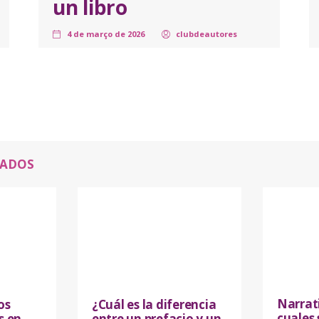
un libro
4 de março de 2026
clubdeautores
NADOS
Narrat
os
¿Cuál es la diferencia
cuales 
s en
entre un prefacio y un