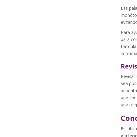
Las pala
monóto
evitand
Para ayu
para com
fórmula
la trama
Revi
Revisar 
sea posi
antinatu
que seña
que mejo
Conc
Escribir
y atenc