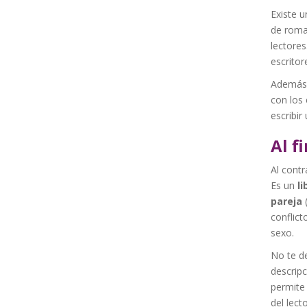
Existe u
de roma
lectore
escritor
Además d
con los 
escribir
Al f
Al contr
Es un
l
pareja
(
conflict
sexo.
No te d
descripc
permit
del lect