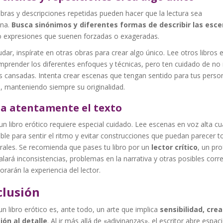
bras y descripciones repetidas pueden hacer que la lectura sea
na.
Busca sinónimos y diferentes formas de describir las esc
o expresiones que suenen forzadas o exageradas.
dar, inspírate en otras obras para crear algo único. Lee otros libros 
prender los diferentes enfoques y técnicas, pero ten cuidado de no 
s cansadas. Intenta crear escenas que tengan sentido para tus perso
, manteniendo siempre su originalidad.
sa atentamente el texto
un libro erótico requiere especial cuidado. Lee escenas en voz alta c
ble para sentir el ritmo y evitar construcciones que puedan parecer t
rales. Se recomienda que pases tu libro por un
lector crítico
, un pro
lará inconsistencias, problemas en la narrativa y otras posibles corr
rarán la experiencia del lector.
lusión
 un libro erótico es, ante todo, un arte que implica
sensibilidad, crea
ión al detalle
. Al ir más allá de «adivinanzas», el escritor abre espac