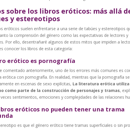
s sobre los libros eróticos: más allá d
es y estereotipos
os eróticos suelen enfrentarse a una serie de tabúes y estereotipos q
tanto la comprensión del género como las expectativas de lectores y
es. Por ello, desentrañaré algunos de estos mitos que impiden a lecto
es conocer los libros de esta categoría:
bro erótico es pornografía
 comentado anteriormente, uno de los errores más comunes es con
ra erótica con pornografía. En realidad, mientras que la pornografía se
vamente en escenas de sexo explícitas,
La literatura erótica utiliza
o como parte de la construcción de personajes y tramas
, exp
veces sentimientos, emociones y complejidades de las relaciones h
libros eróticos no pueden tener una trama
unda
ereotipo es que el género erótico tiene tramas superficiales o sin pro