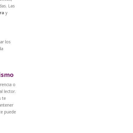
das. Las
ra
y
ar los
da
tismo
erencia o
 lector.
s te
antener
te puede