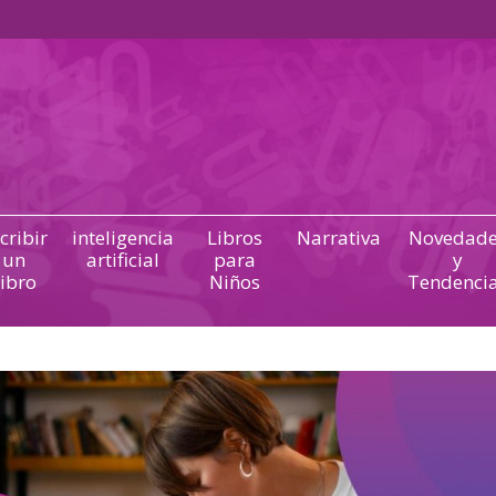
cribir
inteligencia
Libros
Narrativa
Novedade
un
artificial
para
y
ibro
Niños
Tendenci