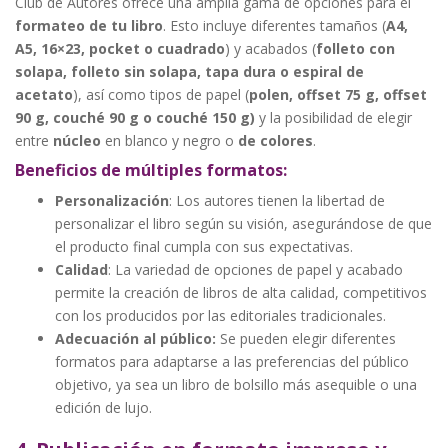
Club de Autores ofrece una amplia gama de opciones para el
formateo de tu libro
. Esto incluye diferentes tamaños (
A4,
A5, 16×23, pocket o cuadrado
) y acabados (
folleto con
solapa, folleto sin solapa, tapa dura o espiral de
acetato
), así como tipos de papel (
polen, offset 75 g, offset
90 g, couché 90 g o couché 150 g)
y la posibilidad de elegir
entre
núcleo
en blanco y negro o
de colores
.
Beneficios de múltiples formatos:
Personalización
: Los autores tienen la libertad de
personalizar el libro según su visión, asegurándose de que
el producto final cumpla con sus expectativas.
Calidad
: La variedad de opciones de papel y acabado
permite la creación de libros de alta calidad, competitivos
con los producidos por las editoriales tradicionales.
Adecuación al público:
Se pueden elegir diferentes
formatos para adaptarse a las preferencias del público
objetivo, ya sea un libro de bolsillo más asequible o una
edición de lujo.