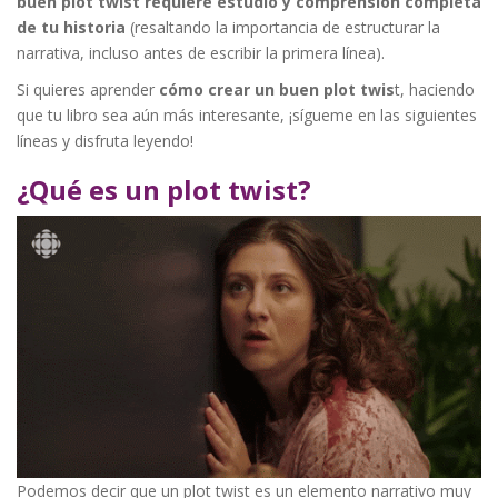
buen plot twist requiere estudio y comprensión completa
de tu historia
(resaltando la importancia de estructurar la
narrativa, incluso antes de escribir la primera línea).
Si quieres aprender
cómo crear un buen plot twis
t, haciendo
que tu libro sea aún más interesante, ¡sígueme en las siguientes
líneas y disfruta leyendo!
¿Qué es un plot twist?
Podemos decir que un plot twist es un elemento narrativo muy